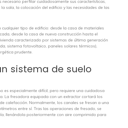
s necesario perfilar cuidadosamente sus características,
a sala, la colocación del edificio y las necesidades de las
 cualquier tipo de edificio: desde la casa de materiales
icada, desde la casa de nueva construcción hasta el
vivienda caracterizado por sistemas de última generación
da, sistema fotovoltaico, paneles solares térmicos),
ergética prudente.
un sistema de suelo
o es especialmente difícil, pero requiere una cuidadosa
a. La fresadora equipada con un extractor cortará los
o de calefacción. Normalmente, los canales se fresan a una
ímetros entre sí. Tras las operaciones de fresado, se
ería, llenándola posteriormente con aire comprimido para