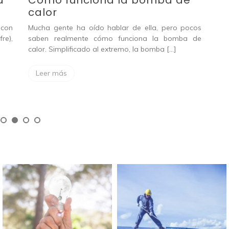
Cómo funciona la bomba de
a
fo
calor
El 
Mucha gente ha oído hablar de ella, pero pocos
 con
sol
saben realmente cómo funciona la bomba de
re),
de 
calor. Simplificado al extremo, la bomba […]
L
Leer más