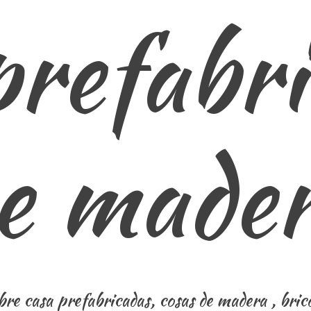
prefabri
e made
re casa prefabricadas, cosas de madera , brico