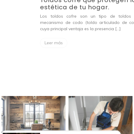
Toldos cofre que protegen l
estética de tu hogar.
rador de
Los toldos cofre son un tipo de toldos
mecanismo de codo (toldo articulado de cof
un generador de
cuya principal ventaja es la presencia […]
 es una máquina
a fuente de […]
Leer más