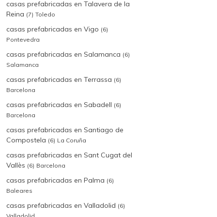
casas prefabricadas en Talavera de la
Reina
(7)
Toledo
casas prefabricadas en Vigo
(6)
Pontevedra
casas prefabricadas en Salamanca
(6)
Salamanca
casas prefabricadas en Terrassa
(6)
Barcelona
casas prefabricadas en Sabadell
(6)
Barcelona
casas prefabricadas en Santiago de
Compostela
(6)
La Coruña
casas prefabricadas en Sant Cugat del
Vallès
(6)
Barcelona
olaje
casas prefabricadas en Palma
(6)
Baleares
e junio de 2022
4 años
Bricolaje
casas prefabricadas en Valladolid
(6)
17 de noviembre
omo funcionan las baterías
Valladolid