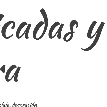
cadas y
ra
laje, decoración