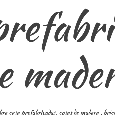
prefabri
e made
re casa prefabricadas, cosas de madera , brico