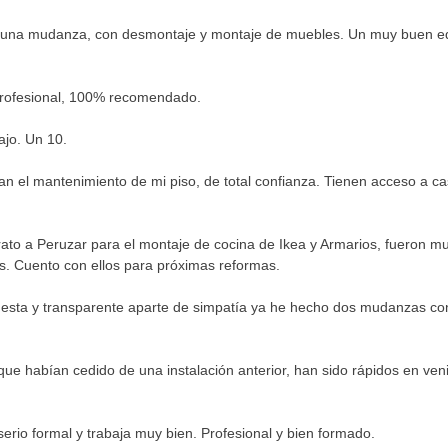
té una mudanza, con desmontaje y montaje de muebles. Un muy buen e
 profesional, 100% recomendado.
ajo. Un 10.
an el mantenimiento de mi piso, de total confianza. Tienen acceso a c
trato a Peruzar para el montaje de cocina de Ikea y Armarios, fueron m
es. Cuento con ellos para próximas reformas.
onesta y transparente aparte de simpatía ya he hecho dos mudanzas c
ue habían cedido de una instalación anterior, han sido rápidos en veni
rio formal y trabaja muy bien. Profesional y bien formado.