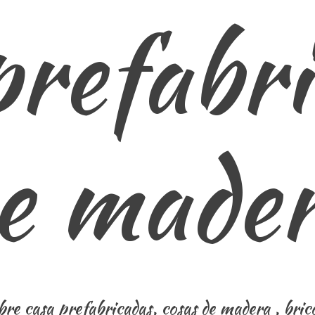
prefabri
e made
re casa prefabricadas, cosas de madera , brico