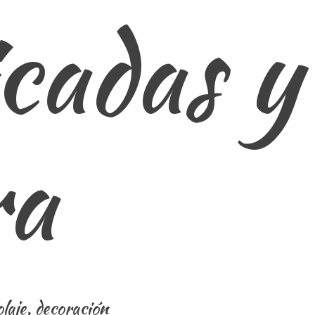
cadas y
ra
laje, decoración